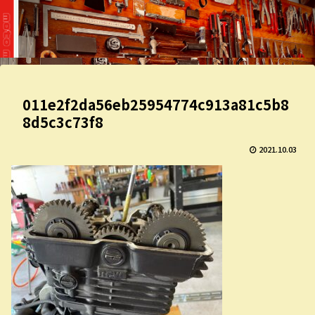
011e2f2da56eb25954774c913a81c5b8
8d5c3c73f8
2021.10.03