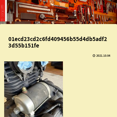
01ecd23cd2c6fd409456b55d4db5adf2
3d55b151fe
2021.10.04