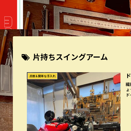
片持ちスイングアーム
点検＆簡単な手入れ
繊
ょ
ド