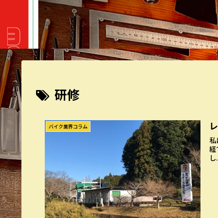
研修
バイク業界コラム
私
経
し.