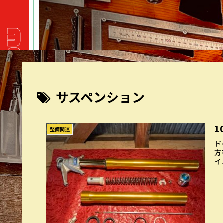
サスペンション
1
整備関連
ド
方
イ.