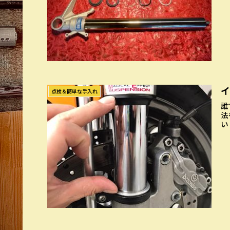
点検＆簡単な手入れ
誰
法
い