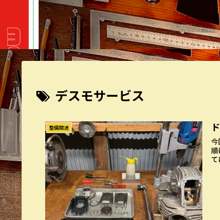
デスモサービス
整備関連
今
順
て