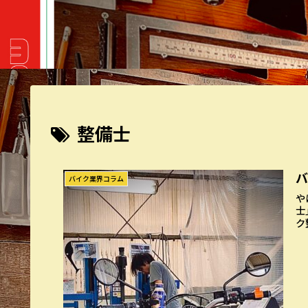
整備士
バイク業界コラム
や
士
ク