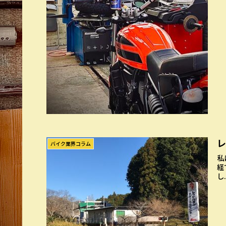
バイク業界コラム
私
経
し.